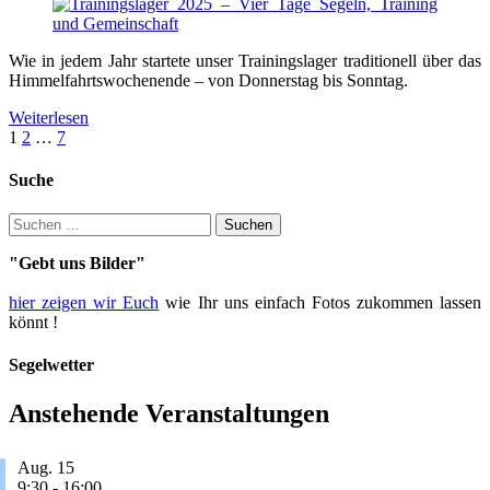
Wie in jedem Jahr startete unser Trainingslager traditionell über das
Himmelfahrtswochenende – von Donnerstag bis Sonntag.
Weiterlesen
Seitennummerierung
1
2
…
7
der
Suche
Beiträge
Suche
nach:
"Gebt uns Bilder"
hier zeigen wir Euch
wie Ihr uns einfach Fotos zukommen lassen
könnt !
Segelwetter
Anstehende Veranstaltungen
Aug.
15
9:30
-
16:00