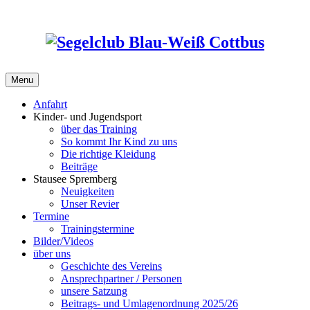
Skip
to
content
Menu
Anfahrt
Kinder- und Jugendsport
über das Training
So kommt Ihr Kind zu uns
Die richtige Kleidung
Beiträge
Stausee Spremberg
Neuigkeiten
Unser Revier
Termine
Trainingstermine
Bilder/Videos
über uns
Geschichte des Vereins
Ansprechpartner / Personen
unsere Satzung
Beitrags- und Umlagenordnung 2025/26