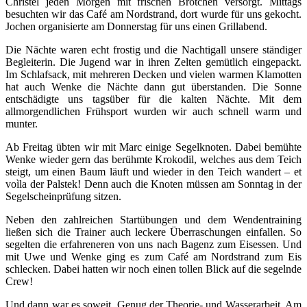
Christel jeden Morgen mit frischen Brötchen versorgt. Mittags
besuchten wir das Café am Nordstrand, dort wurde für uns gekocht.
Jochen organisierte am Donnerstag für uns einen Grillabend.
Die Nächte waren echt frostig und die Nachtigall unsere ständiger
Begleiterin. Die Jugend war in ihren Zelten gemütlich eingepackt.
Im Schlafsack, mit mehreren Decken und vielen warmen Klamotten
hat auch Wenke die Nächte dann gut überstanden. Die Sonne
entschädigte uns tagsüber für die kalten Nächte. Mit dem
allmorgendlichen Frühsport wurden wir auch schnell warm und
munter.
Ab Freitag übten wir mit Marc einige Segelknoten. Dabei bemühte
Wenke wieder gern das berühmte Krokodil, welches aus dem Teich
steigt, um einen Baum läuft und wieder in den Teich wandert – et
voìla der Palstek! Denn auch die Knoten müssen am Sonntag in der
Segelscheinprüfung sitzen.
Neben den zahlreichen Startübungen und dem Wendentraining
ließen sich die Trainer auch leckere Überraschungen einfallen. So
segelten die erfahreneren von uns nach Bagenz zum Eisessen. Und
mit Uwe und Wenke ging es zum Café am Nordstrand zum Eis
schlecken. Dabei hatten wir noch einen tollen Blick auf die segelnde
Crew!
Und dann war es soweit. Genug der Theorie- und Wasserarbeit. Am