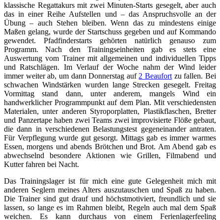
klassische Regattakurs mit zwei Minuten-Starts gesegelt, aber auch
das in einer Reihe Aufstellen und – das Anspruchsvolle an der
Übung – auch Stehen bleiben. Wenn das zu mindestens einige
Maßen gelang, wurde der Startschuss gegeben und auf Kommando
gewendet. Pfadfinderstarts gehörten natürlich genauso zum
Programm. Nach den Trainingseinheiten gab es stets eine
Auswertung vom Trainer mit allgemeinen und individuellen Tipps
und Ratschlägen. Im Verlauf der Woche nahm der Wind leider
immer weiter ab, um dann Donnerstag auf
2 Beaufort
zu fallen. Bei
schwachen Windstärken wurden lange Strecken gesegelt. Freitag
Vormittag stand dann, unter anderem, mangels Wind ein
handwerklicher Programmpunkt auf dem Plan. Mit verschiedensten
Materialen, unter anderen Styroporplatten, Plastikflaschen, Bretter
und Panzertape haben zwei Teams zwei improvisierte Flöße gebaut,
die dann in verschiedenen Belastungstest gegeneinander antraten.
Für Verpflegung wurde gut gesorgt. Mittags gab es immer warmes
Essen, morgens und abends Brötchen und Brot. Am Abend gab es
abwechselnd besondere Aktionen wie Grillen, Filmabend und
Kutter fahren bei Nacht.
Das Trainingslager ist für mich eine gute Gelegenheit mich mit
anderen Seglern meines Alters auszutauschen und Spaß zu haben.
Die Trainer sind gut drauf und höchstmotiviert, freundlich und sie
lassen, so lange es im Rahmen bleibt, Regeln auch mal dem Spaß
weichen. Es kann durchaus von einem Ferienlagerfeeling