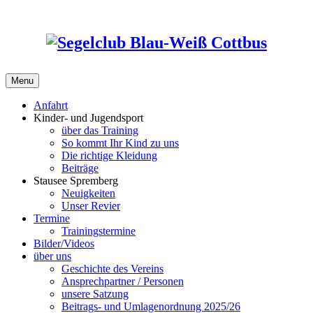
Skip
to
content
Menu
Anfahrt
Kinder- und Jugendsport
über das Training
So kommt Ihr Kind zu uns
Die richtige Kleidung
Beiträge
Stausee Spremberg
Neuigkeiten
Unser Revier
Termine
Trainingstermine
Bilder/Videos
über uns
Geschichte des Vereins
Ansprechpartner / Personen
unsere Satzung
Beitrags- und Umlagenordnung 2025/26