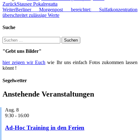
Beitragsnavigation
Zurück
Stausee Pokalregatta
Weiter
Berliner Morgenpost bereichtet: Sulfatkonzentration
überschreitet zulässige Werte
Suche
Suche
nach:
"Gebt uns Bilder"
hier zeigen wir Euch
wie Ihr uns einfach Fotos zukommen lassen
könnt !
Segelwetter
Anstehende Veranstaltungen
Aug.
8
9:30
-
16:00
Ad-Hoc Training in den Ferien