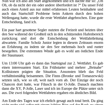
Nun war ich also am Start angekommen und ich dachte mir so: „Oh
Oh, ob da nicht der ein oder andere überfordert ist ?“ Da unser Feld
auch einen Anteil aus nur mittel erfahrenen Leuten beinhaltete und
auch das Startschiff Probleme beim Ankern durch den hohen
Wellengang hatte, wurde die erste Wettfahrt abgebrochen. Eine gute
Entscheidung, fand ich.
Ein paar hart gesottene Segler nutzten die Freizeit und heizten über
den See während der Großteil sich in den schützenden Hafenbereich
zurückzog und dort die Entscheidung der Wettfahrtleitung
abwartete. Familie Scholz Junior legten in diesem Zeitraum enorm
an Erfahrung zu indem sie den See mehrmals hoch und runter
besegelten. Die extremsten Winde gab es wohl am östlichen Ende
der Staumauer.
Um 13:00 Uhr gab es dann das Startsignal zur 2. Wettfahrt. Es gab
einen interessanten Start. Ein Frühstarter und mehrer „Beinahe“
Kollisionen prägten die Situation. Ansonsten blieb das Feld
verhältnismäßig beisammen. Die Finns (Bronke und Tomaszewski)
setzten sich, wie so oft, weit nach vorn ab. Der Einzige der noch
Chancen dort hatte, war Filusch in der O-Jolle. Danach machten
dann die XY, P-Jolle, Laser und ich im Europe die Plätze unter sich
aus. Die zwei folgenden Wettfahrten ergaben ein ähnliches Bild.
Am Ende des Tages war ich ehrlich gesagt auch total breit. Da ging
nicht mehr viel außer mit einem kühlen Bier auf der Bank zu sitzen