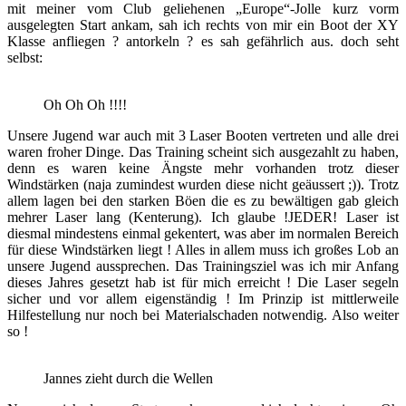
mit meiner vom Club geliehenen „Europe“-Jolle kurz vorm
ausgelegten Start ankam, sah ich rechts von mir ein Boot der XY
Klasse anfliegen ? antorkeln ? es sah gefährlich aus. doch seht
selbst:
Oh Oh Oh !!!!
Unsere Jugend war auch mit 3 Laser Booten vertreten und alle drei
waren froher Dinge. Das Training scheint sich ausgezahlt zu haben,
denn es waren keine Ängste mehr vorhanden trotz dieser
Windstärken (naja zumindest wurden diese nicht geäussert ;)). Trotz
allem lagen bei den starken Böen die es zu bewältigen gab gleich
mehrer Laser lang (Kenterung). Ich glaube !JEDER! Laser ist
diesmal mindestens einmal gekentert, was aber im normalen Bereich
für diese Windstärken liegt ! Alles in allem muss ich großes Lob an
unsere Jugend aussprechen. Das Trainingsziel was ich mir Anfang
dieses Jahres gesetzt hab ist für mich erreicht ! Die Laser segeln
sicher und vor allem eigenständig ! Im Prinzip ist mittlerweile
Hilfestellung nur noch bei Materialschaden notwendig. Also weiter
so !
Jannes zieht durch die Wellen