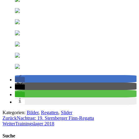
Kategorien:
Bilder
,
Regatten
,
Slider
Beitragsnavigation
Zurück
Nachtrag: 19. Sternberger Finn-Regatta
Weiter
Trainingslager 2018
Suche