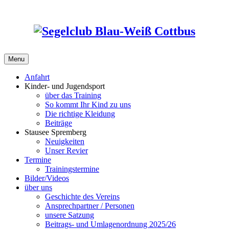
Skip
to
content
Menu
Anfahrt
Kinder- und Jugendsport
über das Training
So kommt Ihr Kind zu uns
Die richtige Kleidung
Beiträge
Stausee Spremberg
Neuigkeiten
Unser Revier
Termine
Trainingstermine
Bilder/Videos
über uns
Geschichte des Vereins
Ansprechpartner / Personen
unsere Satzung
Beitrags- und Umlagenordnung 2025/26