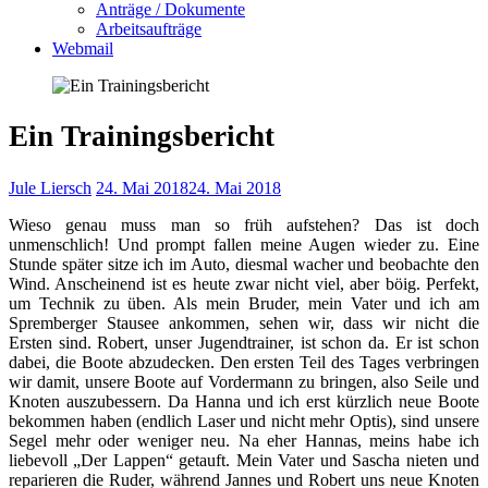
Anträge / Dokumente
Arbeitsaufträge
Webmail
Ein Trainingsbericht
Jule Liersch
24. Mai 2018
24. Mai 2018
Wieso genau muss man so früh aufstehen? Das ist doch
unmenschlich! Und prompt fallen meine Augen wieder zu. Eine
Stunde später sitze ich im Auto, diesmal wacher und beobachte den
Wind. Anscheinend ist es heute zwar nicht viel, aber böig. Perfekt,
um Technik zu üben.
Als mein Bruder, mein Vater und ich am
Spremberger Stausee ankommen, sehen wir, dass wir nicht die
Ersten sind. Robert, unser Jugendtrainer, ist schon da. Er ist schon
dabei, die Boote abzudecken. Den ersten Teil des Tages verbringen
wir damit, unsere Boote auf Vordermann zu bringen, also Seile und
Knoten auszubessern. Da Hanna und ich erst kürzlich neue Boote
bekommen haben (endlich Laser und nicht mehr Optis), sind unsere
Segel mehr oder weniger neu. Na eher Hannas, meins habe ich
liebevoll „Der Lappen“ getauft. Mein Vater und Sascha nieten und
reparieren die Ruder, während Jannes und Robert uns neue Knoten