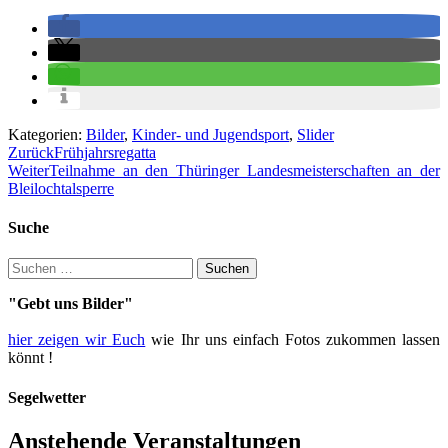
Kategorien:
Bilder
,
Kinder- und Jugendsport
,
Slider
Beitragsnavigation
Zurück
Frühjahrsregatta
Weiter
Teilnahme an den Thüringer Landesmeisterschaften an der
Bleilochtalsperre
Suche
Suche
nach:
"Gebt uns Bilder"
hier zeigen wir Euch
wie Ihr uns einfach Fotos zukommen lassen
könnt !
Segelwetter
Anstehende Veranstaltungen