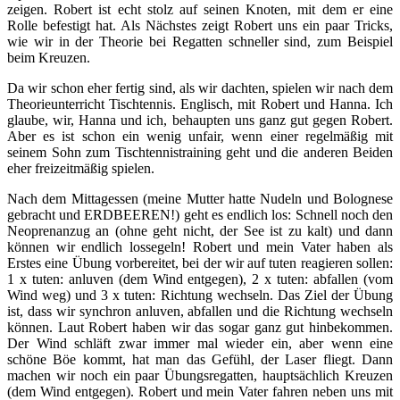
zeigen. Robert ist echt stolz auf seinen Knoten, mit dem er eine
Rolle befestigt hat. Als Nächstes zeigt Robert uns ein paar Tricks,
wie wir in der Theorie bei Regatten schneller sind, zum Beispiel
beim Kreuzen.
Da wir schon eher fertig sind, als wir dachten, spielen wir nach dem
Theorieunterricht Tischtennis. Englisch, mit Robert und Hanna. Ich
glaube, wir, Hanna und ich, behaupten uns ganz gut gegen Robert.
Aber es ist schon ein wenig unfair, wenn einer regelmäßig mit
seinem Sohn zum Tischtennistraining geht und die anderen Beiden
eher freizeitmäßig spielen.
Nach dem Mittagessen (meine Mutter hatte Nudeln und Bolognese
gebracht und ERDBEEREN!) geht es endlich los: Schnell noch den
Neoprenanzug an (ohne geht nicht, der See ist zu kalt) und dann
können wir endlich lossegeln! Robert und mein Vater haben als
Erstes eine Übung vorbereitet, bei der wir auf tuten reagieren sollen:
1 x tuten: anluven (dem Wind entgegen), 2 x tuten: abfallen (vom
Wind weg) und 3 x tuten: Richtung wechseln. Das Ziel der Übung
ist, dass wir synchron anluven, abfallen und die Richtung wechseln
können. Laut Robert haben wir das sogar ganz gut hinbekommen.
Der Wind schläft zwar immer mal wieder ein, aber wenn eine
schöne Böe kommt, hat man das Gefühl, der Laser fliegt. Dann
machen wir noch ein paar Übungsregatten, hauptsächlich Kreuzen
(dem Wind entgegen). Robert und mein Vater fahren neben uns mit