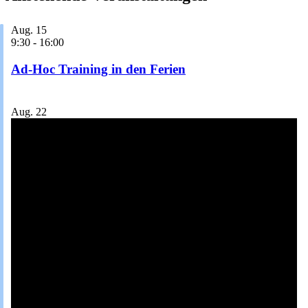
Aug.
15
9:30
-
16:00
Ad-Hoc Training in den Ferien
Aug.
22