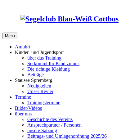
Skip
to
content
Menu
Anfahrt
Kinder- und Jugendsport
über das Training
So kommt Ihr Kind zu uns
Die richtige Kleidung
Beiträge
Stausee Spremberg
Neuigkeiten
Unser Revier
Termine
Trainingstermine
Bilder/Videos
über uns
Geschichte des Vereins
Ansprechpartner / Personen
unsere Satzung
Beitrags- und Umlagenordnung 2025/26