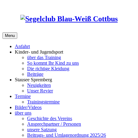
Skip
to
content
Menu
Anfahrt
Kinder- und Jugendsport
über das Training
So kommt Ihr Kind zu uns
Die richtige Kleidung
Beiträge
Stausee Spremberg
Neuigkeiten
Unser Revier
Termine
Trainingstermine
Bilder/Videos
über uns
Geschichte des Vereins
Ansprechpartner / Personen
unsere Satzung
Beitrags- und Umlagenordnung 2025/26