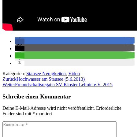
Kategorien:
Stausee Neuigkeiten
,
Video
Beitragsnavigation
Zurück
Hochwasser am Stausee (5.6.2013)
Weiter
Freundschaftsregatta SV Kloster Lehnin e.V. 2015
Schreibe einen Kommentar
Deine E-Mail-Adresse wird nicht veröffentlicht.
Erforderliche
Felder sind mit
*
markiert